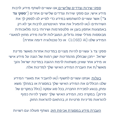
ספקי שירות וצדדים שלישיים
אנו עשויים לשתף מידע, לרבות
מידע אישי, עם ספקי שירות וצדדים שלישיים אחרים (“
ספקי צד
ג’
“) אשר עשויים להשתמש במידע כדי לסייע לנו לספק לך את
השירותים ו/או להפעיל את אתר האינטרנט, לרבות אך לא רק
באמצעות אחסון בענן או פלטפורמות ושירותי בינה מלאכותית
מבוססות מודלי שפה גדולים, המגבילות זליגת מידע מחוץ למאגרי
המידע שלנו (CLOSED AI או כל טכנולוגיה דומה אחרת)
ספקי צד ג’ עשויים להיות מצויים במדינות אחרות מאשר מדינת
ישראל. ייתכן שבחלק מהמדינות ישנן רמות של הגנה על מידע אישי
או מידע אחר שאינן משתוות לרמת ההגנה במדינת ישראל והנך
מאשר/ת את העברת המידע האישי שלך למדינות אלה.
בעלות
. אנחנו עשויים לחשוף ו/או להעביר את מאגרי המידע
שלנו הכוללים את המידע האישי שלך במסגרת או במהלך משא
ומתן, בנוגע למכירת החברה, בכל סוג עסקה (כולל במקרים של
פירוק). במקרה כזה, המידע האישי שלך ימשיך להיות כפוף
להוראות מדיניות פרטיות זו, בהתאם להוראות החוק.
העברת מידע במסגרת אכיפת חוק
. נשתף פעולה עם רשויות