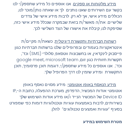
מידע מלקוחות או ספקים
. אנו אוספים כל מידע שתספק/י לנו
בקשר עם השירותים שאנו נותנים לך או שאתה נותן/מוכר לנו,
הכוללים מידע אישי, אך לא רק. לרבות מידע אישי של צדדים
שלישיים. את/ה מאשר/ת בזאת שבמקרה שנכלל מידע אישי כזה,
שסיפקת לנו, קיבלת את אישורו של הצד השלישי לכך.
רשתות חברתיות ותקשורת דיגיטלית
. כשאת/ה מקיים/ת
אינטראקציות בעמודים ובפרופילים שלנו ברשתות חברתיות כגון
פייסבוק לינקדאין, או בחשבונות ווטסאפ, סלולרי (SMS) וכד’,
תקשרות חזותית כגון זום, google meet, microsoft team
וכד’, אנו אוספים כל מידע שתספק/י, דוגמת תוכן פרסומיך, תוכן
התקשורת ומידע שזמין לנו דרך הפרופיל שלך.
מידע הנאסף באופן אוטומטי
. מידע מסוים נאסף באופן
אוטומטי אודות המכשיר, הדפדפן, מערכת ההפעלה, כתובת ה-IP,
Device ID של המכשיר הנייד ו/או מידע אודות השימוש שלך
בשירותים, לרבות באמצעות עוגיות וטכנולוגיות דומות כפי שמפורט
בסעיף “עוגיות ואמצעים טכנולוגים” להלן.
מטרת השימוש במידע