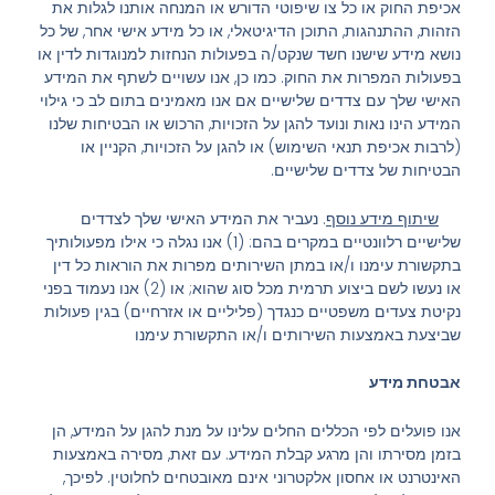
אכיפת החוק או כל צו שיפוטי הדורש או המנחה אותנו לגלות את
הזהות, ההתנהגות, התוכן הדיגיטאלי, או כל מידע אישי אחר, של כל
נושא מידע שישנו חשד שנקט/ה בפעולות הנחזות למנוגדות לדין או
בפעולות המפרות את החוק. כמו כן, אנו עשויים לשתף את המידע
האישי שלך עם צדדים שלישיים אם אנו מאמינים בתום לב כי גילוי
המידע הינו נאות ונועד להגן על הזכויות, הרכוש או הבטיחות שלנו
(לרבות אכיפת תנאי השימוש) או להגן על הזכויות, הקניין או
הבטיחות של צדדים שלישיים.
שיתוף מידע נוסף
. נעביר את המידע האישי שלך לצדדים
שלישיים רלוונטיים במקרים בהם: (1) אנו נגלה כי אילו מפעולותיך
בתקשורת עימנו ו/או במתן השירותים מפרות את הוראות כל דין
או נעשו לשם ביצוע תרמית מכל סוג שהוא; או (2) אנו נעמוד בפני
נקיטת צעדים משפטיים כנגדך (פליליים או אזרחיים) בגין פעולות
שביצעת באמצעות השירותים ו/או התקשורת עימנו
אבטחת מידע
אנו פועלים לפי הכללים החלים עלינו על מנת להגן על המידע, הן
בזמן מסירתו והן מרגע קבלת המידע. עם זאת, מסירה באמצעות
האינטרנט או אחסון אלקטרוני אינם מאובטחים לחלוטין. לפיכך,