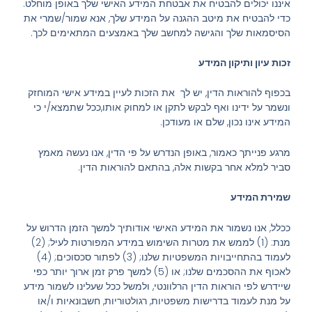
איננו יכולים להבטיח את אבטחת המידע האישי שלך באופן מוחלט.
כדי להבטיח את מיטב ההגנה על המידע שלך, אנא שמור/שמרי את
הסיסמאות שלך והגישה למחשב שלך באמצעים המתאימים לכך.
זכות עיון ותיקון המידע
בכפוף להוראות הדין, יש לך את הזכות לעיין במידע אישי המוחזק
ונשמר על ידינו ואף לבקש לתקן או למחוק אותו,ככל שתמצא/י כי
המידע אינו נכון, שלם או מעודכן.
מרגע פנייתך כאמור, באופן הנדרש על פי הדין, אנו נעשה מאמץ
סביר למלא אחר בקשות אלה, בהתאם להוראות הדין.
שמירת המידע
ככלל, אנו נשמור את המידע האישי אודותיך למשך הזמן הדרוש על
מנת: (1) לממש את מטרות השימוש במידע המפורטות לעיל; (2)
לעמוד בהתחייבויות המשפטיות שלנו; (3) לפתור סכסוכים; (4)
לאכוף את ההסכמים שלנו; או (5) למשך פרק זמן ארוך יותר כפי
שיידרש לפי הוראות הדין הרלוונטי, ולמשל ככל שעלינו לשמור מידע
על מנת לעמוד בדרישות משפטיות, רגולטוריות, חשבונאיות ו/או