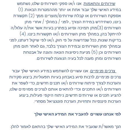
שירותים והתאמות
. אנו ו/או ספקי השירותים שלנו, נשתמש
במידע האישי שלך עבור אחת או יותר מההמטרות הבאות: (1)
אספקת השירותים או קבלת שירותים/מוצרים ממך (2) תקשורת
ביננו, כשתידרש במידת הצורך , לפני / במהלך / אחרי מתן
השירותים (3)מתן תמיכה וסיוע בפתרון בעיות אשר את/ה עלול/ה
להיתקל בהן, במהלך מתן השירותים ו/או תקשורות ביננו; (4)
בדיקות שונות, ככל שנדרשות על פי חוק, ו/או לפי שיקול דעתנו, לפני
ובמהלך מתן השירותים ובמידת הצורך בלבד, גם לאחר תום מתן
השירותים וכן (5) מניעת ניסיונות הונאה והגנה על אבטחת
השירותים ומתן מענה לכל בעיה הנוגעת לשירותים.
צרכים פנימיים
. אנו עשויים להשתמש במידע האישי שלך עבור
צרכים פנימיים, לרבות סיוע באבחון בעיות תפעוליות, ביצוע סקירות
והערכות לצורך פיתוח שירותים ו/או תכנים חדשים, כדי לשפר את
השירותים ו/או התכנים וכדי להתאים אותם לצרכים מסוימים שלנו,
להציע תכנים או שירותים חדשים, ניתוח היקפי פעילות, ביצוע
הערכות פיננסיות ותחזיות, הערכת פוטנציאל מסחרי.
למי אנחנו עשויים להעביר את המידע האישי שלך
הנך מאשר/ת שנעביר את המידע האישי שלך בהתאם לאמור להלן: