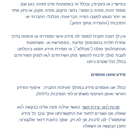
במישרין או בעקיפין, ובכלל זה באמצעות פרט מזהה, כגון שם,
מספר זהות, מזהה ביומטרי, נתוני מיקום, מזהה מקוון, או נתון אחד
או יותר הנוגע למצבו הפיזי, הבריאותי, הכלכלי, החברתי או
התרבותי.(ההגדרה מתוך החוק).
אין לך חובה חוקית למסור לנו מידע אישי ומסירתו או איסופו בדרך
אחרת תלויה בהסכמתך מדעת , המפורשת או משתמעת
מהתנהלותך מולנו (“מכללא”). אי מסירת מידע תפגע ביכולתנו
לעבוד מולך, לרבות להמשך מתן השירותים ו/או למתן השירותים
בכלל, ככל שטרם ניתנו.
מידע שאנו אוספים
ככלל, אנו אוספים מידע במהלך פעילות החברה. איסוף המידע
האישי ואופן האיסוף משתנים לפי הנסיבות, כדלהלן:
פניות ו/או יצירת קשר
. כאשר את/ה פונה אלינו בבקשה ו/או
שאלה, אנו עשויים לתעד את התקשרותנו אתך ובכך כל מידע
שתמסור/י לנו, לרבות, אך לא רק, שמך, כתובת דואר אלקטרוני,
ותוכן הבקשה או השאלה.